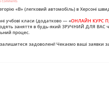
o Comments
орію «В» (легковий автомобіль) в Херсоні швид
 учбові класи (додатково — «
ОНЛАЙН КУРС П
одять заняття в будь-який ЗРУЧНИЙ ДЛЯ ВАС ч
ьний процес.
 залишитеся задоволені! Чекаємо ваші заявки з