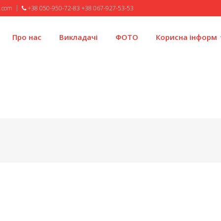
l.com
+38 050-950-72-83 +38 067-927-53-53
Про нас
Викладачі
ФОТО
Корисна інформ