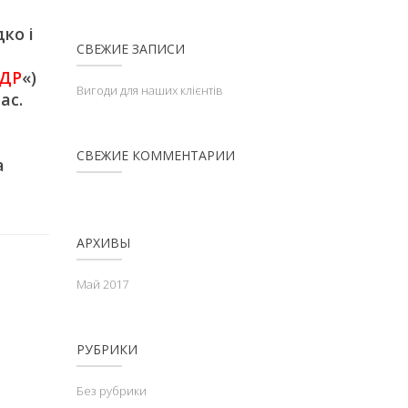
ко і
СВЕЖИЕ ЗАПИСИ
ДР
«)
Вигоди для наших клієнтів
ас.
СВЕЖИЕ КОММЕНТАРИИ
а
АРХИВЫ
Май 2017
РУБРИКИ
Без рубрики