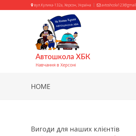
вул.Кулика-132а, Херсон, Україна
avtoshcola123@gmai
Автошкола ХБК
Навчання в Херсоні
HOME
Вигоди для наших клієнтів