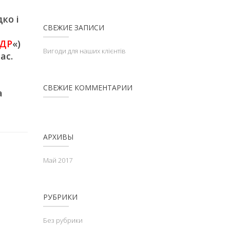
ко і
СВЕЖИЕ ЗАПИСИ
ДР
«)
Вигоди для наших клієнтів
ас.
СВЕЖИЕ КОММЕНТАРИИ
а
АРХИВЫ
Май 2017
РУБРИКИ
Без рубрики