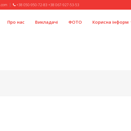
l.com
+38 050-950-72-83 +38 067-927-53-53
Про нас
Викладачі
ФОТО
Корисна інформ