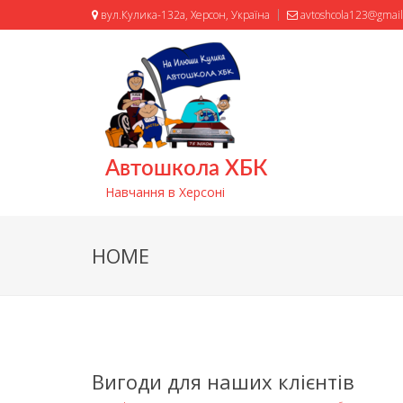
вул.Кулика-132а, Херсон, Україна
avtoshcola123@gmai
Автошкола ХБК
Навчання в Херсоні
HOME
Вигоди для наших клієнтів