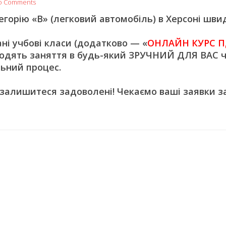
o Comments
орію «В» (легковий автомобіль) в Херсоні швид
 учбові класи (додатково — «
ОНЛАЙН КУРС П
одять заняття в будь-який ЗРУЧНИЙ ДЛЯ ВАС ч
ьний процес.
 залишитеся задоволені! Чекаємо ваші заявки з