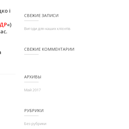
ко і
СВЕЖИЕ ЗАПИСИ
ДР
«)
Вигоди для наших клієнтів
ас.
СВЕЖИЕ КОММЕНТАРИИ
а
АРХИВЫ
Май 2017
РУБРИКИ
Без рубрики