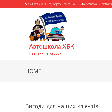
вул.Кулика-132а, Херсон, Україна
avtoshcola123@gmai
Автошкола ХБК
Навчання в Херсоні
HOME
Вигоди для наших клієнтів