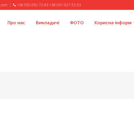
l.com
+38 050-950-72-83 +38 067-927-53-53
Про нас
Викладачі
ФОТО
Корисна інформ