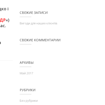
ко і
СВЕЖИЕ ЗАПИСИ
ДР
«)
Вигоди для наших клієнтів
ас.
СВЕЖИЕ КОММЕНТАРИИ
а
АРХИВЫ
Май 2017
РУБРИКИ
Без рубрики