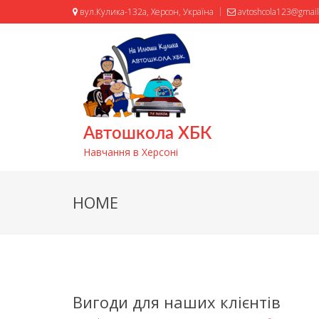
вул.Кулика-132а, Херсон, Україна
avtoshcola123@gmai
Автошкола ХБК
Навчання в Херсоні
HOME
Вигоди для наших клієнтів