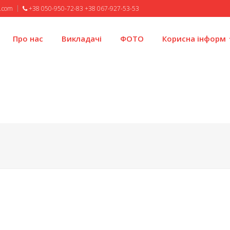
l.com
+38 050-950-72-83 +38 067-927-53-53
Про нас
Викладачі
ФОТО
Корисна інформ