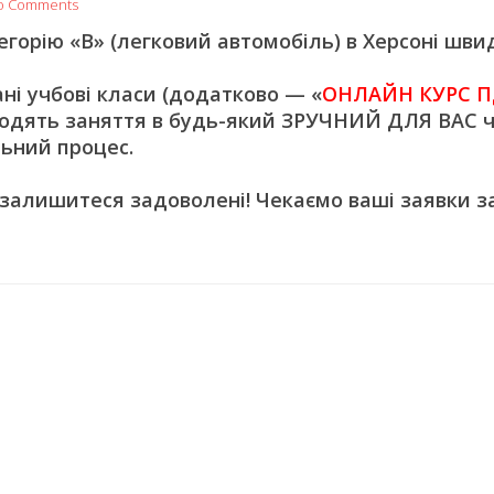
o Comments
орію «В» (легковий автомобіль) в Херсоні швид
 учбові класи (додатково — «
ОНЛАЙН КУРС П
одять заняття в будь-який ЗРУЧНИЙ ДЛЯ ВАС ч
ьний процес.
 залишитеся задоволені! Чекаємо ваші заявки з