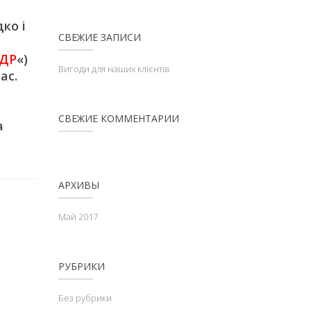
ко і
СВЕЖИЕ ЗАПИСИ
ДР
«)
Вигоди для наших клієнтів
ас.
СВЕЖИЕ КОММЕНТАРИИ
а
АРХИВЫ
Май 2017
РУБРИКИ
Без рубрики