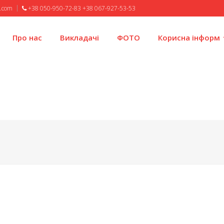
l.com
+38 050-950-72-83 +38 067-927-53-53
Про нас
Викладачі
ФОТО
Корисна інформ