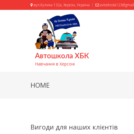
вул.Кулика-132а, Херсон, Україна
avtoshcola123@gmai
Автошкола ХБК
Навчання в Херсоні
HOME
Вигоди для наших клієнтів