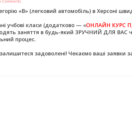
o Comments
орію «В» (легковий автомобіль) в Херсоні швид
 учбові класи (додатково — «
ОНЛАЙН КУРС П
одять заняття в будь-який ЗРУЧНИЙ ДЛЯ ВАС ч
ьний процес.
 залишитеся задоволені! Чекаємо ваші заявки з