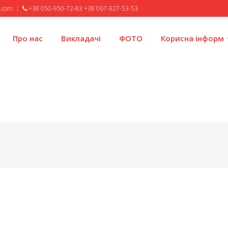
l.com
+38 050-950-72-83 +38 067-927-53-53
Про нас
Викладачі
ФОТО
Корисна інформ