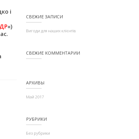
ко і
СВЕЖИЕ ЗАПИСИ
ДР
«)
Вигоди для наших клієнтів
ас.
СВЕЖИЕ КОММЕНТАРИИ
а
АРХИВЫ
Май 2017
РУБРИКИ
Без рубрики