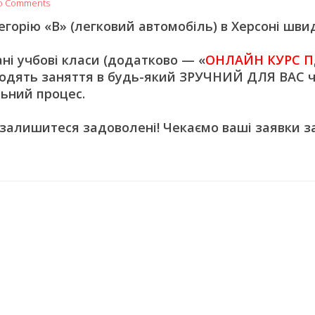
o Comments
орію «В» (легковий автомобіль) в Херсоні швид
 учбові класи (додатково — «
ОНЛАЙН КУРС П
одять заняття в будь-який ЗРУЧНИЙ ДЛЯ ВАС ч
ьний процес.
 залишитеся задоволені! Чекаємо ваші заявки з