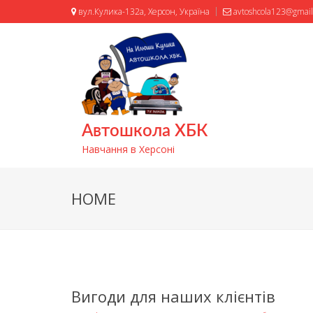
вул.Кулика-132а, Херсон, Україна
avtoshcola123@gmai
Автошкола ХБК
Навчання в Херсоні
HOME
Вигоди для наших клієнтів