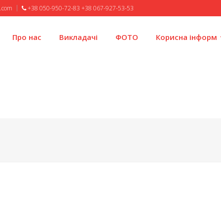
l.com
+38 050-950-72-83 +38 067-927-53-53
Про нас
Викладачі
ФОТО
Корисна інформ