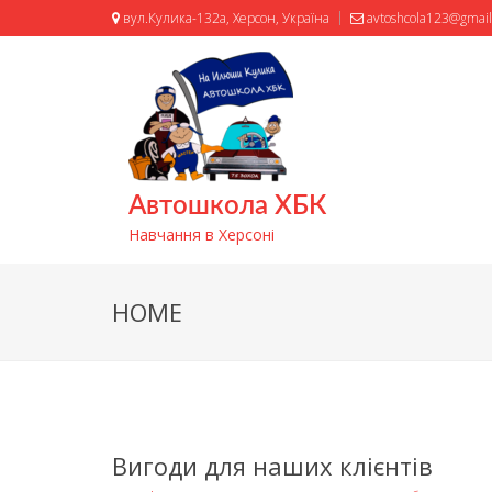
вул.Кулика-132а, Херсон, Україна
avtoshcola123@gmai
Автошкола ХБК
Навчання в Херсоні
HOME
Вигоди для наших клієнтів