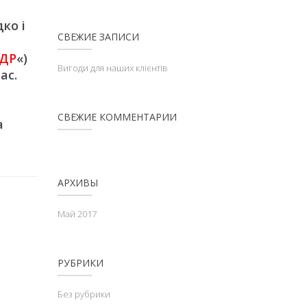
ко і
СВЕЖИЕ ЗАПИСИ
ДР
«)
Вигоди для наших клієнтів
ас.
СВЕЖИЕ КОММЕНТАРИИ
а
АРХИВЫ
Май 2017
РУБРИКИ
Без рубрики