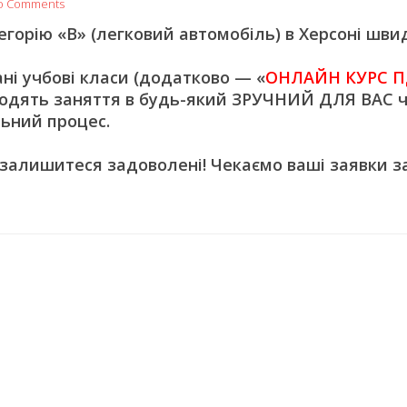
o Comments
орію «В» (легковий автомобіль) в Херсоні швид
 учбові класи (додатково — «
ОНЛАЙН КУРС П
одять заняття в будь-який ЗРУЧНИЙ ДЛЯ ВАС ч
ьний процес.
 залишитеся задоволені! Чекаємо ваші заявки з