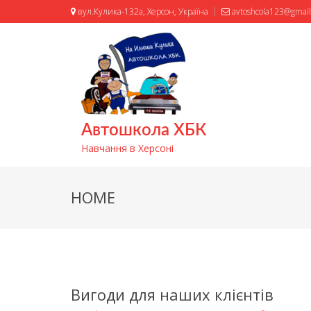
вул.Кулика-132а, Херсон, Україна
avtoshcola123@gmai
Автошкола ХБК
Навчання в Херсоні
HOME
Вигоди для наших клієнтів