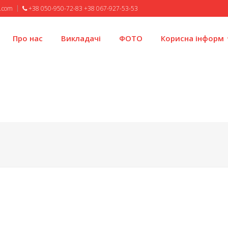
l.com
+38 050-950-72-83 +38 067-927-53-53
Про нас
Викладачі
ФОТО
Корисна інформ