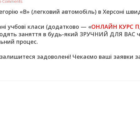
o Comments
орію «В» (легковий автомобіль) в Херсоні швид
 учбові класи (додатково — «
ОНЛАЙН КУРС П
одять заняття в будь-який ЗРУЧНИЙ ДЛЯ ВАС ч
ьний процес.
 залишитеся задоволені! Чекаємо ваші заявки з