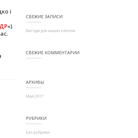
ко і
СВЕЖИЕ ЗАПИСИ
ДР
«)
Вигоди для наших клієнтів
ас.
СВЕЖИЕ КОММЕНТАРИИ
а
АРХИВЫ
Май 2017
РУБРИКИ
Без рубрики