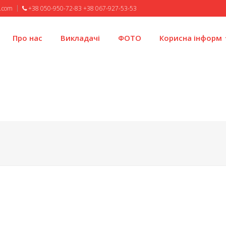
l.com
+38 050-950-72-83 +38 067-927-53-53
Про нас
Викладачі
ФОТО
Корисна інформ