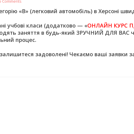
o Comments
орію «В» (легковий автомобіль) в Херсоні швид
 учбові класи (додатково — «
ОНЛАЙН КУРС П
одять заняття в будь-який ЗРУЧНИЙ ДЛЯ ВАС ч
ьний процес.
 залишитеся задоволені! Чекаємо ваші заявки з