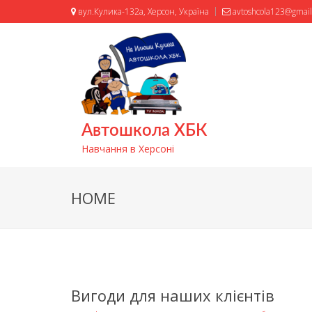
вул.Кулика-132а, Херсон, Україна
avtoshcola123@gmai
Автошкола ХБК
Навчання в Херсоні
HOME
Вигоди для наших клієнтів