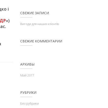
ко і
СВЕЖИЕ ЗАПИСИ
ДР
«)
Вигоди для наших клієнтів
ас.
СВЕЖИЕ КОММЕНТАРИИ
а
АРХИВЫ
Май 2017
РУБРИКИ
Без рубрики