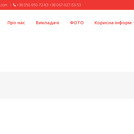
l.com
+38 050-950-72-83 +38 067-927-53-53
Про нас
Викладачі
ФОТО
Корисна інформ