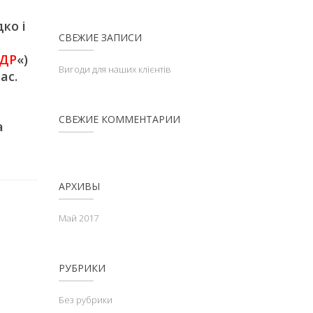
ко і
СВЕЖИЕ ЗАПИСИ
ДР
«)
Вигоди для наших клієнтів
ас.
СВЕЖИЕ КОММЕНТАРИИ
а
АРХИВЫ
Май 2017
РУБРИКИ
Без рубрики