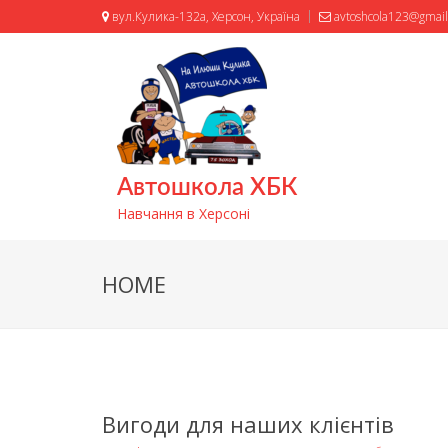
вул.Кулика-132а, Херсон, Україна
avtoshcola123@gmai
Автошкола ХБК
Навчання в Херсоні
HOME
Вигоди для наших клієнтів