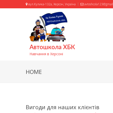
вул.Кулика-132а, Херсон, Україна
avtoshcola123@gmai
Автошкола ХБК
Навчання в Херсоні
HOME
Вигоди для наших клієнтів