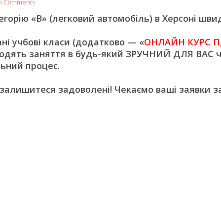
o Comments
орію «В» (легковий автомобіль) в Херсоні швид
 учбові класи (додатково — «
ОНЛАЙН КУРС П
одять заняття в будь-який ЗРУЧНИЙ ДЛЯ ВАС ч
ьний процес.
 залишитеся задоволені! Чекаємо ваші заявки з