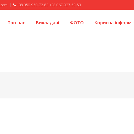
l.com
+38 050-950-72-83 +38 067-927-53-53
Про нас
Викладачі
ФОТО
Корисна інформ