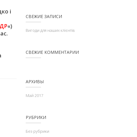
ко і
СВЕЖИЕ ЗАПИСИ
ДР
«)
Вигоди для наших клієнтів
ас.
СВЕЖИЕ КОММЕНТАРИИ
а
АРХИВЫ
Май 2017
РУБРИКИ
Без рубрики