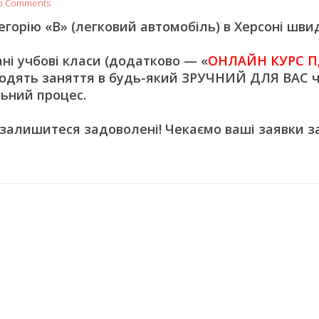
o Comments
орію «В» (легковий автомобіль) в Херсоні швид
 учбові класи (додатково — «
ОНЛАЙН КУРС П
одять заняття в будь-який ЗРУЧНИЙ ДЛЯ ВАС ч
ьний процес.
 залишитеся задоволені! Чекаємо ваші заявки з