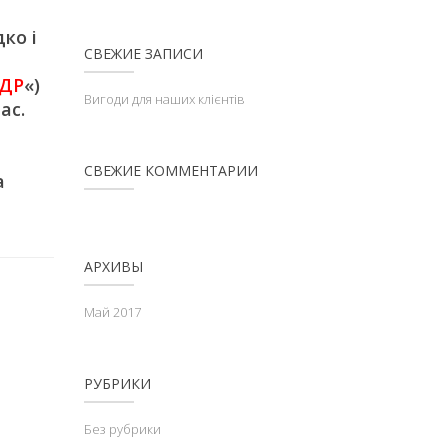
ко і
СВЕЖИЕ ЗАПИСИ
ДР
«)
Вигоди для наших клієнтів
ас.
СВЕЖИЕ КОММЕНТАРИИ
а
АРХИВЫ
Май 2017
РУБРИКИ
Без рубрики