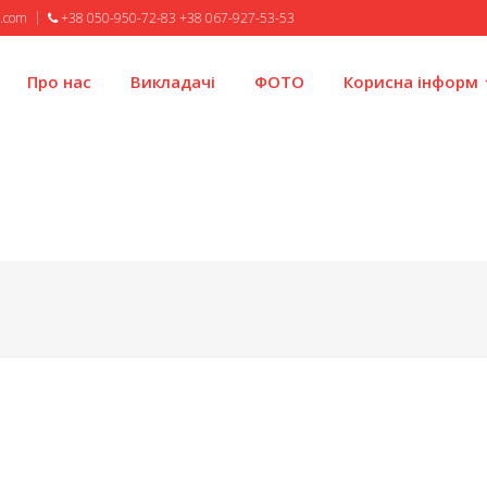
l.com
+38 050-950-72-83 +38 067-927-53-53
Про нас
Викладачі
ФОТО
Корисна інформ