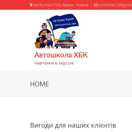
вул.Кулика-132а, Херсон, Україна
avtoshcola123@gmai
Автошкола ХБК
Навчання в Херсоні
HOME
Вигоди для наших клієнтів