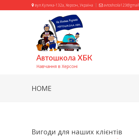
вул.Кулика-132а, Херсон, Україна
avtoshcola123@gmai
Автошкола ХБК
Навчання в Херсоні
HOME
Вигоди для наших клієнтів