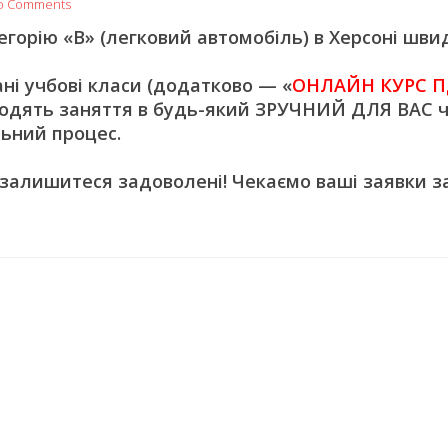
o Comments
орію «В» (легковий автомобіль) в Херсоні швид
 учбові класи (додатково — «
ОНЛАЙН КУРС П
одять заняття в будь-який ЗРУЧНИЙ ДЛЯ ВАС ч
ьний процес.
 залишитеся задоволені! Чекаємо ваші заявки з