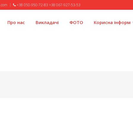
l.com
+38 050-950-72-83 +38 067-927-53-53
Про нас
Викладачі
ФОТО
Корисна інформ