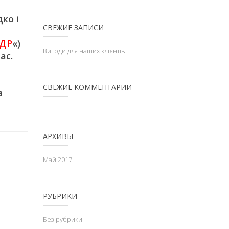
ко і
СВЕЖИЕ ЗАПИСИ
ДР
«)
Вигоди для наших клієнтів
ас.
СВЕЖИЕ КОММЕНТАРИИ
а
АРХИВЫ
Май 2017
РУБРИКИ
Без рубрики