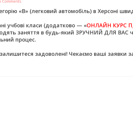
o Comments
орію «В» (легковий автомобіль) в Херсоні швид
 учбові класи (додатково — «
ОНЛАЙН КУРС П
одять заняття в будь-який ЗРУЧНИЙ ДЛЯ ВАС ч
ьний процес.
 залишитеся задоволені! Чекаємо ваші заявки з