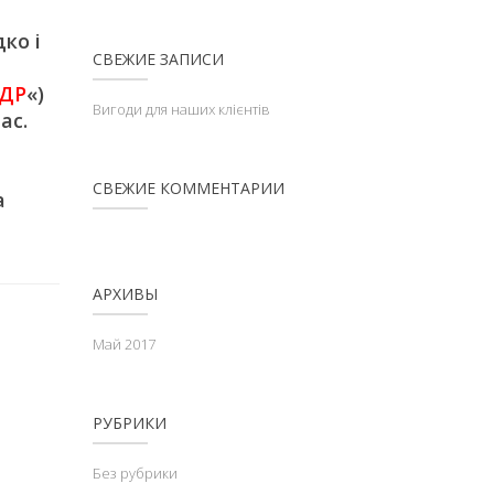
ко і
СВЕЖИЕ ЗАПИСИ
ДР
«)
Вигоди для наших клієнтів
ас.
СВЕЖИЕ КОММЕНТАРИИ
а
АРХИВЫ
Май 2017
РУБРИКИ
Без рубрики