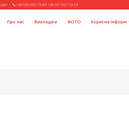
l.com
+38 050-950-72-83 +38 067-927-53-53
Про нас
Викладачі
ФОТО
Корисна інформ