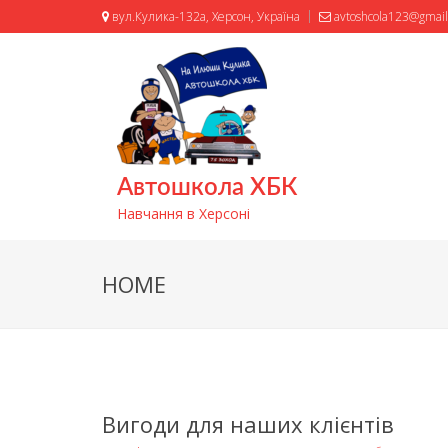
вул.Кулика-132а, Херсон, Україна
avtoshcola123@gmai
Автошкола ХБК
Навчання в Херсоні
HOME
Вигоди для наших клієнтів