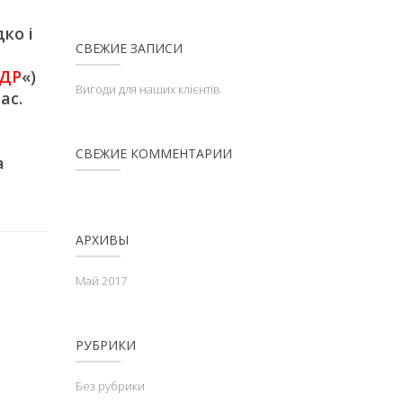
ко і
СВЕЖИЕ ЗАПИСИ
ДР
«)
Вигоди для наших клієнтів
ас.
СВЕЖИЕ КОММЕНТАРИИ
а
АРХИВЫ
Май 2017
РУБРИКИ
Без рубрики