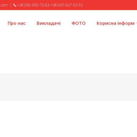
l.com
+38 050-950-72-83 +38 067-927-53-53
Про нас
Викладачі
ФОТО
Корисна інформ