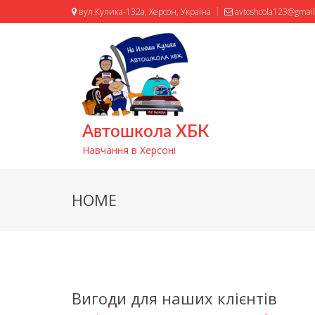
вул.Кулика-132а, Херсон, Україна
avtoshcola123@gmai
Автошкола ХБК
Навчання в Херсоні
HOME
Вигоди для наших клієнтів