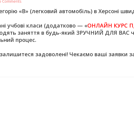
o Comments
орію «В» (легковий автомобіль) в Херсоні швид
 учбові класи (додатково — «
ОНЛАЙН КУРС П
одять заняття в будь-який ЗРУЧНИЙ ДЛЯ ВАС ч
ьний процес.
 залишитеся задоволені! Чекаємо ваші заявки з