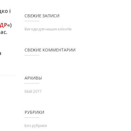
ко і
СВЕЖИЕ ЗАПИСИ
ДР
«)
Вигоди для наших клієнтів
ас.
СВЕЖИЕ КОММЕНТАРИИ
а
АРХИВЫ
Май 2017
РУБРИКИ
Без рубрики