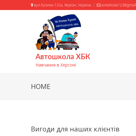
вул.Кулика-132а, Херсон, Україна
avtoshcola123@gmai
Автошкола ХБК
Навчання в Херсоні
HOME
Вигоди для наших клієнтів