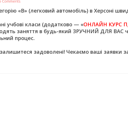
o Comments
орію «В» (легковий автомобіль) в Херсоні швид
 учбові класи (додатково — «
ОНЛАЙН КУРС П
одять заняття в будь-який ЗРУЧНИЙ ДЛЯ ВАС ч
ьний процес.
 залишитеся задоволені! Чекаємо ваші заявки з