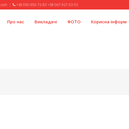
l.com
+38 050-950-72-83 +38 067-927-53-53
Про нас
Викладачі
ФОТО
Корисна інформ