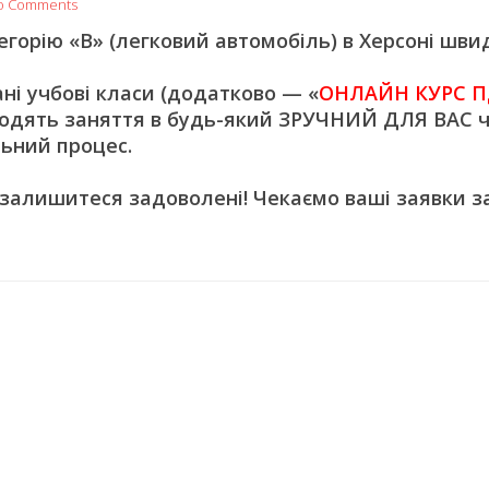
o Comments
орію «В» (легковий автомобіль) в Херсоні швид
 учбові класи (додатково — «
ОНЛАЙН КУРС П
одять заняття в будь-який ЗРУЧНИЙ ДЛЯ ВАС ч
ьний процес.
 залишитеся задоволені! Чекаємо ваші заявки з