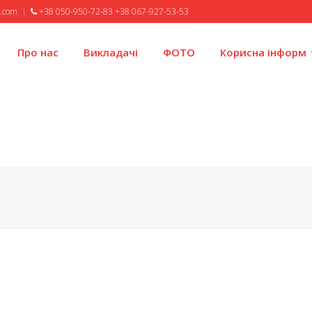
l.com
+38 050-950-72-83 +38 067-927-53-53
Про нас
Викладачі
ФОТО
Корисна інформ