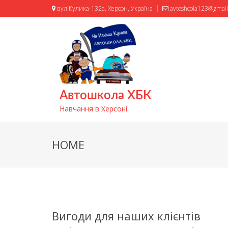
вул.Кулика-132а, Херсон, Україна
avtoshcola123@gmai
Автошкола ХБК
Навчання в Херсоні
HOME
Вигоди для наших клієнтів