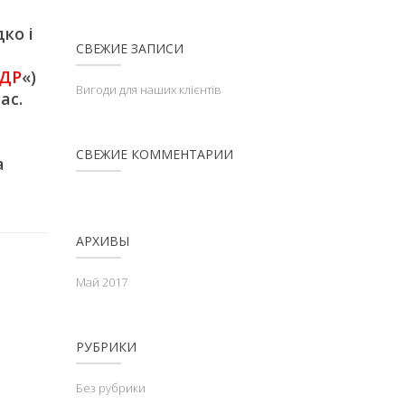
ко і
СВЕЖИЕ ЗАПИСИ
ДР
«)
Вигоди для наших клієнтів
ас.
СВЕЖИЕ КОММЕНТАРИИ
а
АРХИВЫ
Май 2017
РУБРИКИ
Без рубрики