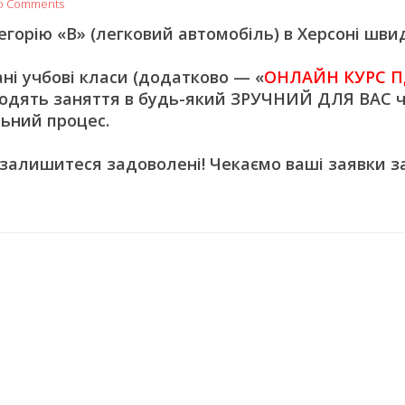
o Comments
орію «В» (легковий автомобіль) в Херсоні швид
 учбові класи (додатково — «
ОНЛАЙН КУРС П
одять заняття в будь-який ЗРУЧНИЙ ДЛЯ ВАС ч
ьний процес.
 залишитеся задоволені! Чекаємо ваші заявки з