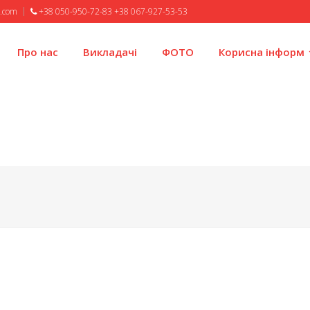
l.com
+38 050-950-72-83 +38 067-927-53-53
Про нас
Викладачі
ФОТО
Корисна інформ