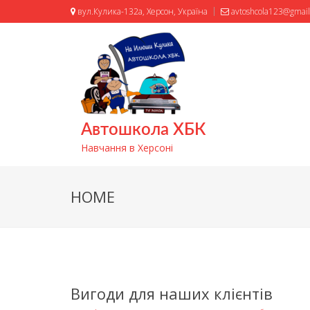
вул.Кулика-132а, Херсон, Україна
avtoshcola123@gmai
Автошкола ХБК
Навчання в Херсоні
HOME
Вигоди для наших клієнтів