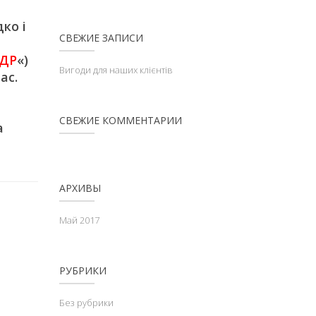
ко і
СВЕЖИЕ ЗАПИСИ
ДР
«)
Вигоди для наших клієнтів
ас.
СВЕЖИЕ КОММЕНТАРИИ
а
АРХИВЫ
Май 2017
РУБРИКИ
Без рубрики